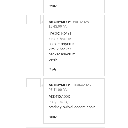
Reply
ANONYMOUS
8/01/2025
11:43:00 AM
8AC9C1CA71
kiralık hacker
hacker arıyorum
kiralık hacker
hacker arıyorum
belek
Reply
ANONYMOUS
10/04/2025
07:11:00 AM
A99413A00D
en iyi takipçi
bradney swivel accent chair
Reply