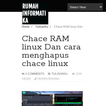
RUMAH
INFORMATI
KA
Home
/
TulisanKu
/
Chace RAM linux Dan
cara menghapus chace linux
Chace RAM
linux Dan cara
menghapus
chace linux
3 COMMENTS
TULISANKU
1100
VIEWS
HERIIPURNAMA