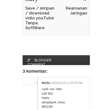
Save / simpan
Keamanan
/ download
Jaringan
vidio youTube
Tanpa
SoftWare
BLOGGER
COMMENT
3 komentar:
FACEBOOK
COMMENT
NAZLI
6/20/2023 11:45:00 PM
canlı sex hattı
salt likit
heets
arkadaşlık sitesi
M5G3H