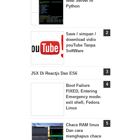
Web Server In
Python
Save / simpan /
download vidio
youTube Tanpa
SoftWare
JSX Di Reactjs Dan ES6
Boot Failure
FIXED, Entering
Emergency mode-
exit shell, Fedora
Linux
Chace RAM linux
Dan cara
menghapus chace